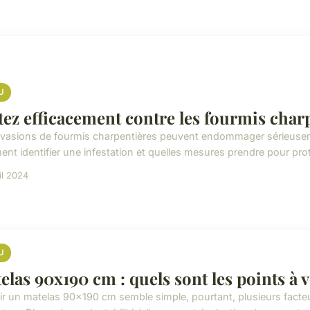
U
tez efficacement contre les fourmis char
nvasions de fourmis charpentières peuvent endommager sérieuse
nt identifier une infestation et quelles mesures prendre pour prot
il 2024
U
elas 90x190 cm : quels sont les points à vé
ir un matelas 90x190 cm semble simple, pourtant, plusieurs facte