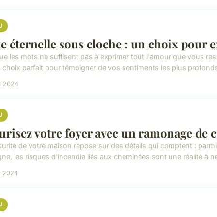
U
e éternelle sous cloche : un choix pour
ue les mots ne suffisent pas à exprimer tout l'amour que vous res
le choix parfait pour témoigner de vos sentiments les plus profonds
il 2024
U
urisez votre foyer avec un ramonage de 
curité de votre maison repose sur des détails qui comptent : par
ne, les risques d'incendie liés aux cheminées sont une réalité à ne
i 2024
U