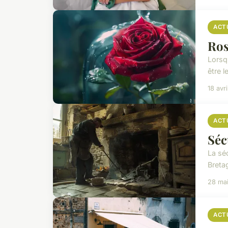
ACT
Ros
Lorsq
être 
18 avr
ACT
Séc
La sé
Bretag
28 ma
ACT