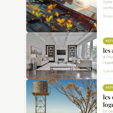
Opter 
confor
10 jui
ACT
les
A l'h
l'habi
3 janv
ACT
les
log
En ce