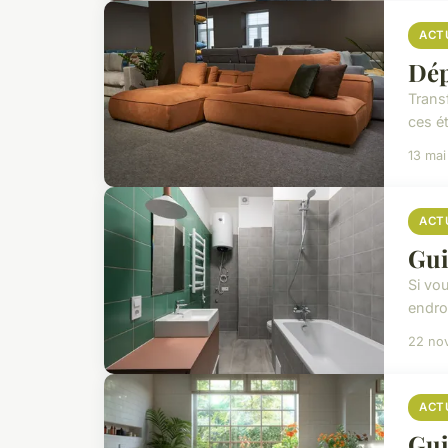
ACT
Dép
Trans
ces é
13 ma
ACT
Gui
Si vo
endroi
22 no
ACT
Gui