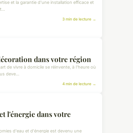
tise et la garantie d'une installation efficace et
...
3 min de lecture →
a décoration dans votre région
t de vivre à domicile se réinvente, à l'heure où
us deve...
4 min de lecture →
t l'énergie dans votre
omies d'eau et d'énergie est devenu une