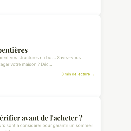
pentières
ment vos structures en bois. Savez-vous
éger votre maison ? Déc...
3 min de lecture →
rifier avant de l'acheter ?
urs sont à considérer pour garantir un sommeil