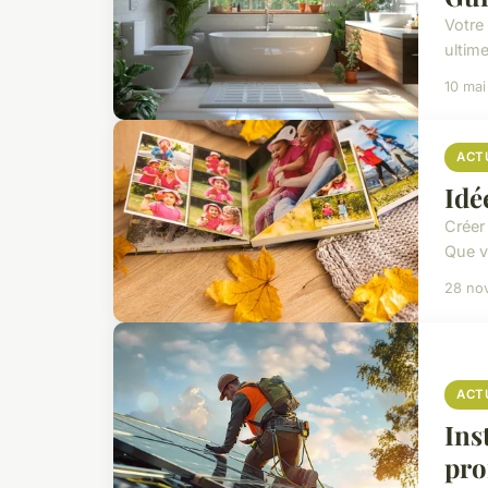
Votre 
ultime
10 ma
ACT
Idé
Créer
Que v
28 no
ACT
Ins
pro