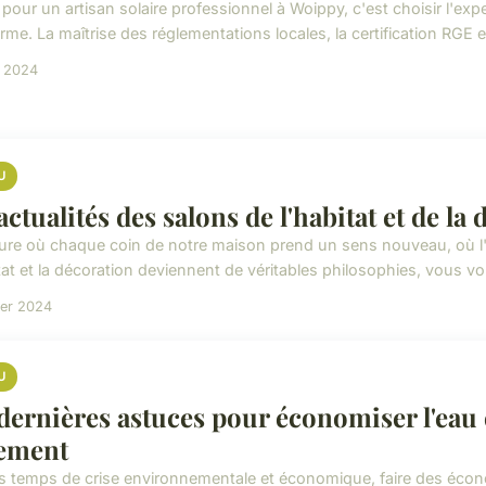
pour un artisan solaire professionnel à Woippy, c'est choisir l'exper
me. La maîtrise des réglementations locales, la certification RGE et
n 2024
U
 actualités des salons de l'habitat et de l
eure où chaque coin de notre maison prend un sens nouveau, où l'ar
tat et la décoration deviennent de véritables philosophies, vous vo
ier 2024
U
 dernières astuces pour économiser l'eau e
ement
s temps de crise environnementale et économique, faire des écon