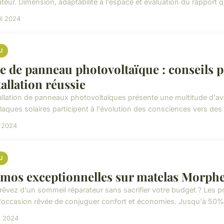
teur. Dimension, adaptabilité à l'espace et évaluation du rapport qu
il 2024
U
e de panneau photovoltaïque : conseils p
tallation réussie
tallation de panneaux photovoltaïques présente une multitude d'ava
laques solaires participent à l'évolution des consciences vers des 
i 2024
U
mos exceptionnelles sur matelas Morphea
rêvez d'un sommeil réparateur sans sacrifier votre budget ? Les 
l'occasion rêvée de conjuguer confort et économies. Jusqu'à 50% 
i 2024