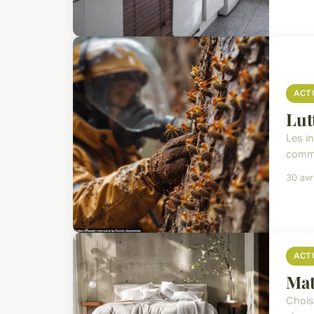
ACT
Lut
Les i
comme
30 avr
ACT
Mat
Chois