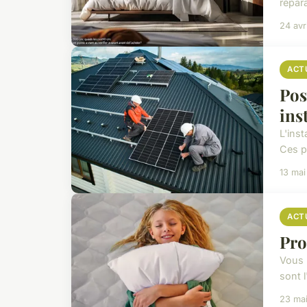
répara
24 avr
ACT
Pos
ins
L'ins
Ces p
13 ma
ACT
Pro
Vous 
sont 
23 ma