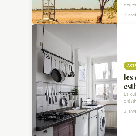
néces
3 janv
ACT
les
est
La cu
créati
3 janv