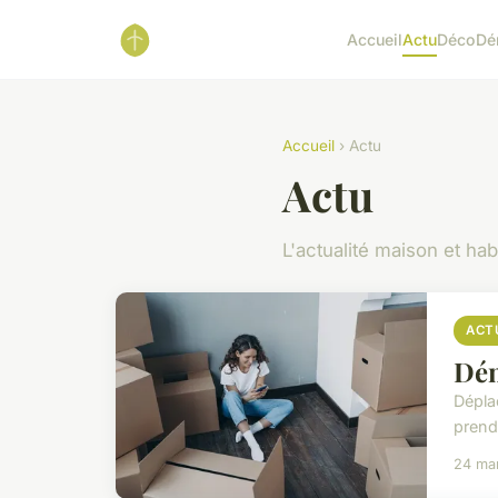
Accueil
Actu
Déco
Dé
Accueil
› Actu
Actu
L'actualité maison et hab
ACT
Dém
Dépla
prend
24 ma