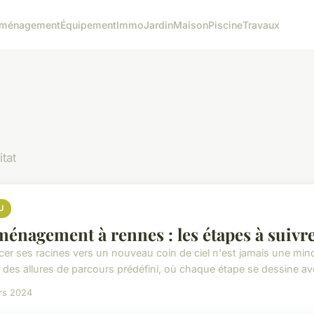
ménagement
Équipement
Immo
Jardin
Maison
Piscine
Travaux
itat
U
énagement à rennes : les étapes à suivr
cer ses racines vers un nouveau coin de ciel n'est jamais une mi
 des allures de parcours prédéfini, où chaque étape se dessine avec
rs 2024