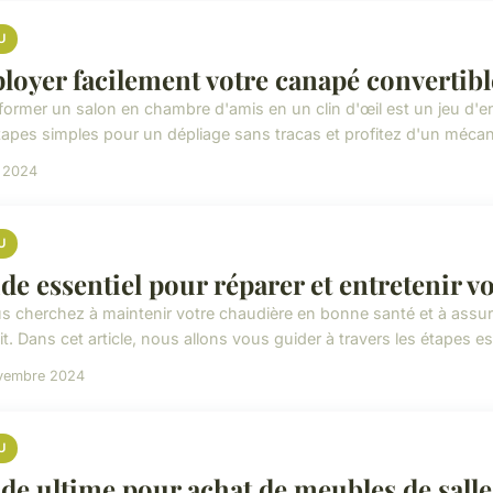
U
loyer facilement votre canapé convertibl
former un salon en chambre d'amis en un clin d'œil est un jeu d'e
tapes simples pour un dépliage sans tracas et profitez d'un méca
i 2024
U
de essentiel pour réparer et entretenir v
us cherchez à maintenir votre chaudière en bonne santé et à assur
t. Dans cet article, nous allons vous guider à travers les étapes ess
vembre 2024
U
de ultime pour achat de meubles de salle