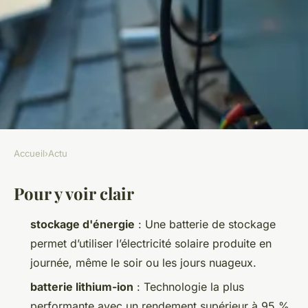
Accueil
›
Actu
ACTU
Pour y voir clair
Choisir une batterie de
stockage pour votre
stockage d'énergie
: Une batterie de stockage
installation solaire
permet d’utiliser l’électricité solaire produite en
journée, même le soir ou les jours nuageux.
Cheikh
•
03/06/2026 18:15
•
8 min de lecture
batterie lithium-ion
: Technologie la plus
performante avec un rendement supérieur à 95 %,