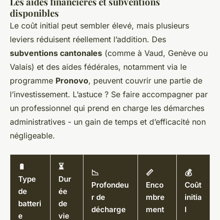
Les aides financières et subventions
disponibles
Le coût initial peut sembler élevé, mais plusieurs
leviers réduisent réellement l’addition. Des
subventions cantonales
(comme à Vaud, Genève ou
Valais) et des aides fédérales, notamment via le
programme
Pronovo
, peuvent couvrir une partie de
l’investissement. L’astuce ? Se faire accompagner par
un professionnel qui prend en charge les démarches
administratives - un gain de temps et d’efficacité non
négligeable.
🔋
⏳
📉
📏
💰
Type
Dur
Profondeu
Enco
Coût
de
ée
r de
mbre
initia
batteri
de
décharge
ment
l
e
vie