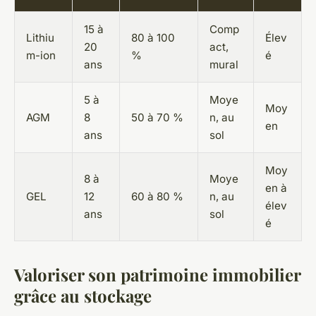
15 à
Comp
Lithiu
80 à 100
Élev
20
act,
m-ion
%
é
ans
mural
5 à
Moye
Moy
AGM
8
50 à 70 %
n, au
en
ans
sol
Moy
8 à
Moye
en à
GEL
12
60 à 80 %
n, au
élev
ans
sol
é
Valoriser son patrimoine immobilier
grâce au stockage