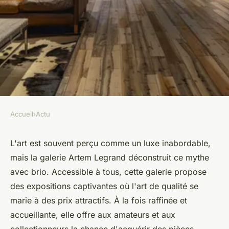
Accueil
›
Actu
ACTU
Découvrez la galerie d'art
L'art est souvent perçu comme un luxe inabordable,
mais la galerie Artem Legrand déconstruit ce mythe
artem legrand et ses tarifs
avec brio. Accessible à tous, cette galerie propose
abordables
des expositions captivantes où l'art de qualité se
marie à des prix attractifs. À la fois raffinée et
Benjamin
•
17 juin 2024
•
3 min de lecture
accueillante, elle offre aux amateurs et aux