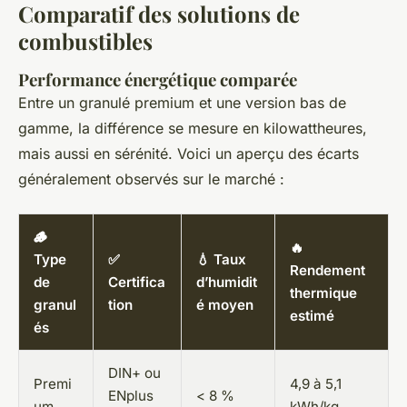
Comparatif des solutions de
combustibles
Performance énergétique comparée
Entre un granulé premium et une version bas de
gamme, la différence se mesure en kilowattheures,
mais aussi en sérénité. Voici un aperçu des écarts
généralement observés sur le marché :
🪵
🔥
Type
✅
💧 Taux
Rendement
de
Certifica
d’humidit
thermique
granul
tion
é moyen
estimé
és
DIN+ ou
Premi
4,9 à 5,1
ENplus
< 8 %
um
kWh/kg