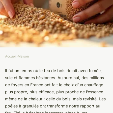
Accueil
›
Maison
MAISON
Pourquoi choisir des granulés
Il fut un temps où le feu de bois rimait avec fumée,
suie et flammes hésitantes. Aujourd’hui, des millions
de bois E.Leclerc pour votre
de foyers en France ont fait le choix d’un chauffage
chauffage ?
plus propre, plus efficace, plus proche de l’essence
même de la chaleur : celle du bois, mais revisité. Les
Aubine
•
12/03/2026 14:33
•
11 min de lecture
poêles à granulés ont transformé notre rapport au