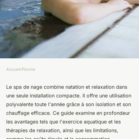
Accueil
›
Piscine
PISCINE
Spa de nage : les avantages et
Le spa de nage combine natation et relaxation dans
une seule installation compacte. Il offre une utilisation
les limites de cette
polyvalente toute l'année grâce à son isolation et son
construction
chauffage efficace. Ce guide examine en profondeur
les avantages tels que l'exercice aquatique et les
Sophie
•
20 juin 2024
•
3 min de lecture
thérapies de relaxation, ainsi que les limitations,