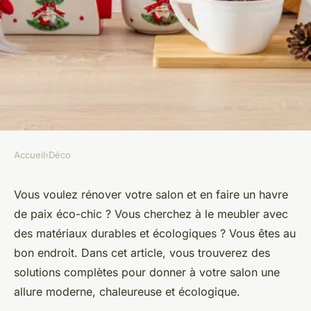
Accueil
›
Déco
DÉCO
Quelles solutions pour un
Vous voulez rénover votre salon et en faire un havre
de paix éco-chic ? Vous cherchez à le meubler avec
salon au style Éco-Chic avec
des matériaux durables et écologiques ? Vous êtes au
des matériaux durables ?
bon endroit. Dans cet article, vous trouverez des
solutions complètes pour donner à votre salon une
Laura
•
12 février 2024
•
6 min de lecture
allure moderne, chaleureuse et écologique.